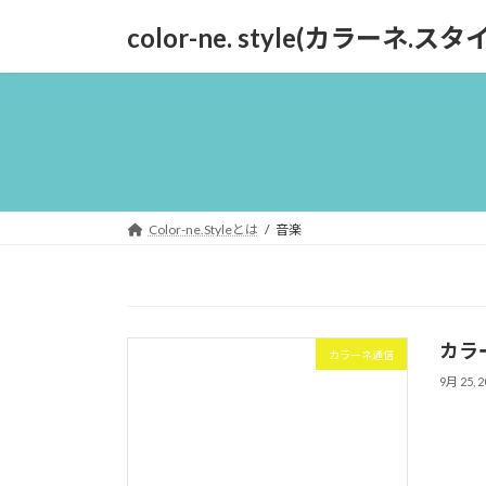
コ
ナ
color-ne. style(カラーネ.ス
ン
ビ
テ
ゲ
ン
ー
ツ
シ
へ
ョ
ス
ン
キ
に
ッ
移
Color-ne.Styleとは
音楽
プ
動
カラ
カラーネ通信
9月 25, 2