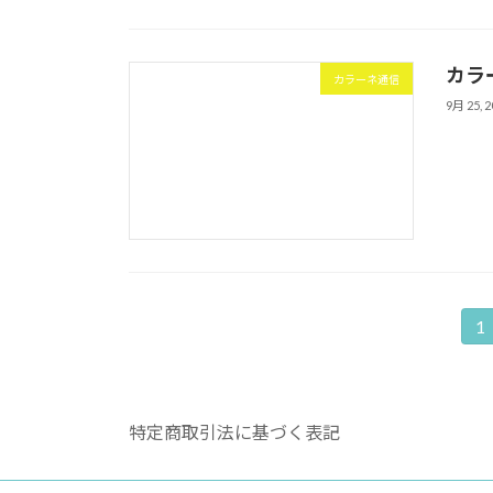
カラ
カラーネ通信
9月 25, 2
投
1
固
定
稿
ペ
の
ー
特定商取引法に基づく表記
ジ
ペ