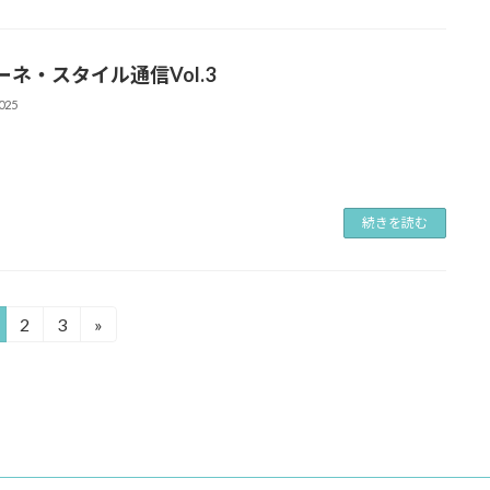
ーネ・スタイル通信Vol.3
025
続きを読む
2
3
»
固
固
定
定
ペ
ペ
ー
ー
ジ
ジ